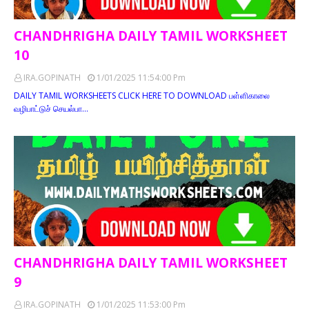
CHANDHRIGHA DAILY TAMIL WORKSHEET
10
IRA.GOPINATH
1/01/2025 11:54:00 Pm
DAILY TAMIL WORKSHEETS CLICK HERE TO DOWNLOAD பள்ளிகாலை
வழிபாட்டுச் செயல்பா…
CHANDHRIGHA DAILY TAMIL WORKSHEET
9
IRA.GOPINATH
1/01/2025 11:53:00 Pm