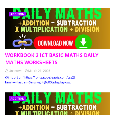
ADDITION
WORKBOOK 2 ICT BASIC MATHS DAILY
MATHS WORKSHEETS
Unknown
March 21, 2025
@import url('https://fonts.googleapis.com/css2?
family=Playpen+Sans:wght@600&display=sw…
ADDITION