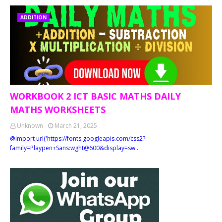
ADDITION
WORKBOOK 2 ICT BASIC MATHS DAILY
MATHS WORKSHEETS
Unknown
March 21, 2025
@import url('https://fonts.googleapis.com/css2?
family=Playpen+Sans:wght@600&display=sw…