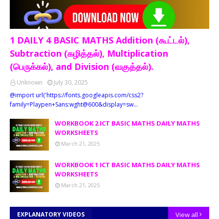
1 DAILY 4 BASIC MATHS Addition (கூட்டல்),
Subtraction (கழித்தல்), Multiplication
(பெருக்கல்), and Division (வகுத்தல்).
Unknown
July 30, 2025
@import url('https://fonts.googleapis.com/css2?
family=Playpen+Sans:wght@600&display=sw…
WORKBOOK 2 ICT BASIC MATHS DAILY MATHS
WORKSHEETS
March 21, 2025
WORKBOOK 1 ICT BASIC MATHS DAILY MATHS
WORKSHEETS
March 21, 2025
EXPLANATORY VIDEOS
View all