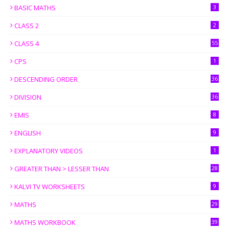
BASIC MATHS
3
CLASS 2
2
CLASS 4
55
CPS
1
DESCENDING ORDER
36
DIVISION
36
EMIS
8
ENGLISH
9
EXPLANATORY VIDEOS
1
GREATER THAN > LESSER THAN
28
KALVI TV WORKSHEETS
9
MATHS
29
MATHS WORKBOOK
39