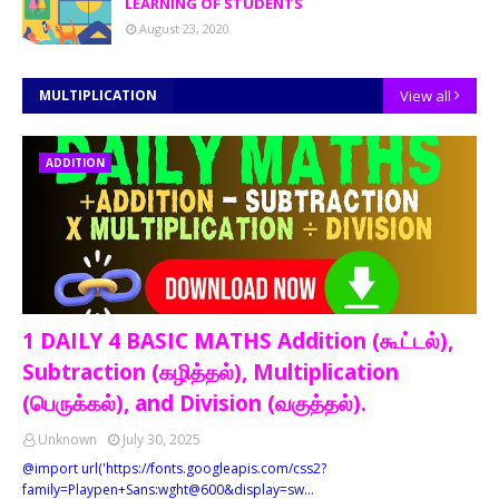
LEARNING OF STUDENTS
August 23, 2020
MULTIPLICATION
View all
ADDITION
1 DAILY 4 BASIC MATHS Addition (கூட்டல்),
Subtraction (கழித்தல்), Multiplication
(பெருக்கல்), and Division (வகுத்தல்).
Unknown
July 30, 2025
@import url('https://fonts.googleapis.com/css2?
family=Playpen+Sans:wght@600&display=sw…