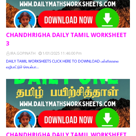
CHANDHRIGHA DAILY TAMIL WORKSHEET
3
IRA.GOPINATH
1/01/2025 11:46:00 Pm
DAILY TAMIL WORKSHEETS CLICK HERE TO DOWNLOAD பள்ளிகாலை
வழிபாட்டுச் செயல்பா…
CHANDHRIGHA DAILY TAMIL WORKSHEET