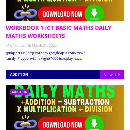
WORKBOOK 1 ICT BASIC MATHS DAILY
MATHS WORKSHEETS
Unknown
March 21, 2025
@import url('https://fonts.googleapis.com/css2?
family=Playpen+Sans:wght@600&display=sw…
ADDITION
View all
ADDITION