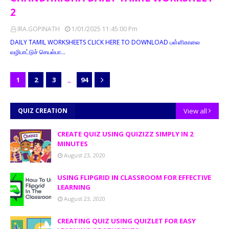
2
IRA.GOPINATH
1/01/2025 11:45:00 Pm
DAILY TAMIL WORKSHEETS CLICK HERE TO DOWNLOAD பள்ளிகாலை
வழிபாட்டுச் செயல்பா…
...
1
2
3
94
QUIZ CREATION
View all
CREATE QUIZ USING QUIZIZZ SIMPLY IN 2
MINUTES
August 23, 2020
USING FLIPGRID IN CLASSROOM FOR EFFECTIVE
LEARNING
August 23, 2020
CREATING QUIZ USING QUIZLET FOR EASY