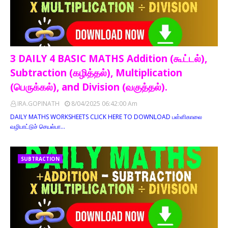
3 DAILY 4 BASIC MATHS Addition (கூட்டல்),
Subtraction (கழித்தல்), Multiplication
(பெருக்கல்), and Division (வகுத்தல்).
IRA.GOPINATH
8/04/2025 06:42:00 Am
DAILY MATHS WORKSHEETS CLICK HERE TO DOWNLOAD பள்ளிகாலை
வழிபாட்டுச் செயல்பா…
SUBTRACTION