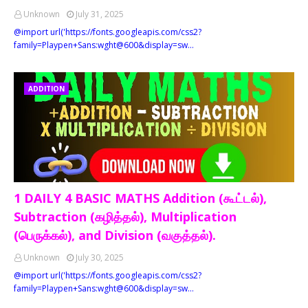
Unknown
July 31, 2025
@import url('https://fonts.googleapis.com/css2?
family=Playpen+Sans:wght@600&display=sw…
ADDITION
1 DAILY 4 BASIC MATHS Addition (கூட்டல்),
Subtraction (கழித்தல்), Multiplication
(பெருக்கல்), and Division (வகுத்தல்).
Unknown
July 30, 2025
@import url('https://fonts.googleapis.com/css2?
family=Playpen+Sans:wght@600&display=sw…