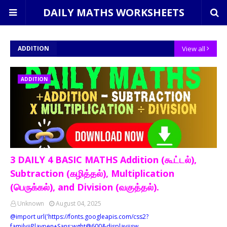
DAILY MATHS WORKSHEETS
ADDITION
View all
ADDITION
3 DAILY 4 BASIC MATHS Addition (கூட்டல்),
Subtraction (கழித்தல்), Multiplication
(பெருக்கல்), and Division (வகுத்தல்).
Unknown
August 04, 2025
@import url('https://fonts.googleapis.com/css2?
family=Playpen+Sans:wght@600&display=sw…