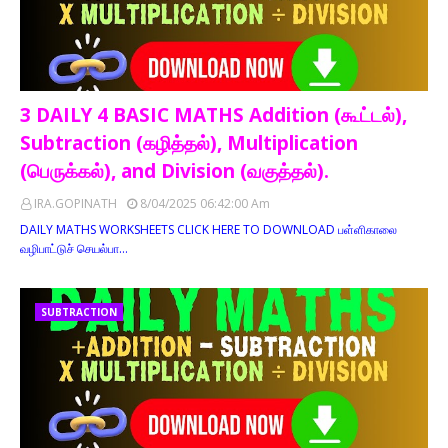
3 DAILY 4 BASIC MATHS Addition (கூட்டல்),
Subtraction (கழித்தல்), Multiplication
(பெருக்கல்), and Division (வகுத்தல்).
IRA.GOPINATH
8/04/2025 06:42:00 Am
DAILY MATHS WORKSHEETS CLICK HERE TO DOWNLOAD பள்ளிகாலை
வழிபாட்டுச் செயல்பா…
SUBTRACTION