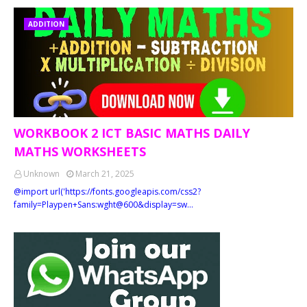
ADDITION
WORKBOOK 2 ICT BASIC MATHS DAILY
MATHS WORKSHEETS
Unknown
March 21, 2025
@import url('https://fonts.googleapis.com/css2?
family=Playpen+Sans:wght@600&display=sw…