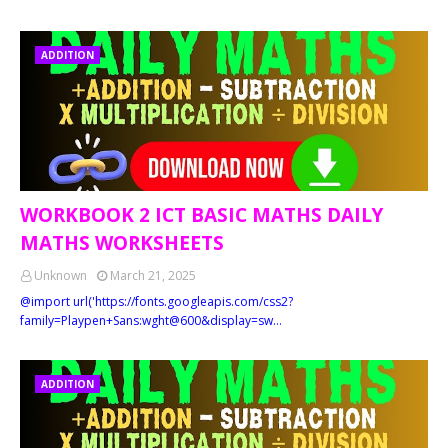
ADDITION
WORKBOOK 2 ICT BASIC MATHS DAILY
MATHS WORKSHEETS
Unknown
March 21, 2025
@import url('https://fonts.googleapis.com/css2?
family=Playpen+Sans:wght@600&display=sw…
ADDITION