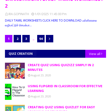
2
IRA.GOPINATH
1/01/2025 11:45:00 Pm
DAILY TAMIL WORKSHEETS CLICK HERE TO DOWNLOAD பள்ளிகாலை
வழிபாட்டுச் செயல்பா…
...
1
2
3
94
QUIZ CREATION
View all
CREATE QUIZ USING QUIZIZZ SIMPLY IN 2
MINUTES
August 23, 2020
USING FLIPGRID IN CLASSROOM FOR EFFECTIVE
LEARNING
August 23, 2020
CREATING QUIZ USING QUIZLET FOR EASY