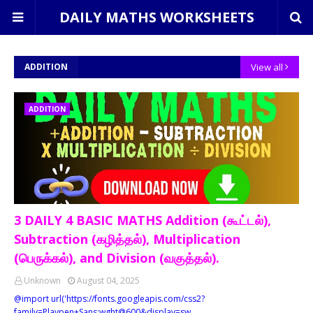
DAILY MATHS WORKSHEETS
ADDITION
View all
ADDITION
3 DAILY 4 BASIC MATHS Addition (கூட்டல்),
Subtraction (கழித்தல்), Multiplication
(பெருக்கல்), and Division (வகுத்தல்).
Unknown
August 04, 2025
@import url('https://fonts.googleapis.com/css2?
family=Playpen+Sans:wght@600&display=sw…