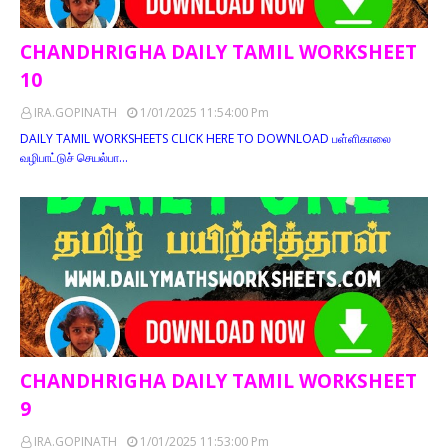
CHANDHRIGHA DAILY TAMIL WORKSHEET
10
IRA.GOPINATH
1/01/2025 11:54:00 Pm
DAILY TAMIL WORKSHEETS CLICK HERE TO DOWNLOAD பள்ளிகாலை
வழிபாட்டுச் செயல்பா…
CHANDHRIGHA DAILY TAMIL WORKSHEET
9
IRA.GOPINATH
1/01/2025 11:53:00 Pm