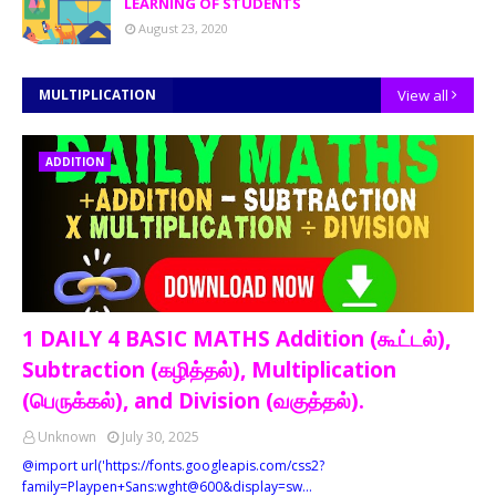
LEARNING OF STUDENTS
August 23, 2020
MULTIPLICATION
View all
ADDITION
1 DAILY 4 BASIC MATHS Addition (கூட்டல்),
Subtraction (கழித்தல்), Multiplication
(பெருக்கல்), and Division (வகுத்தல்).
Unknown
July 30, 2025
@import url('https://fonts.googleapis.com/css2?
family=Playpen+Sans:wght@600&display=sw…