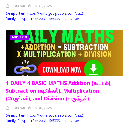
Unknown
July 31, 2025
@import url('https://fonts.googleapis.com/css2?
family=Playpen+Sans:wght@600&display=sw…
ADDITION
1 DAILY 4 BASIC MATHS Addition (கூட்டல்),
Subtraction (கழித்தல்), Multiplication
(பெருக்கல்), and Division (வகுத்தல்).
Unknown
July 30, 2025
@import url('https://fonts.googleapis.com/css2?
family=Playpen+Sans:wght@600&display=sw…