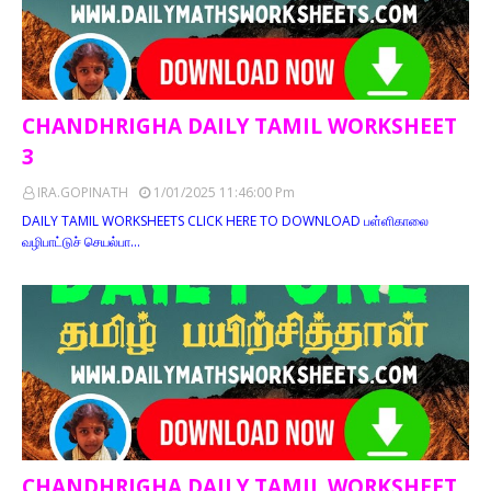
CHANDHRIGHA DAILY TAMIL WORKSHEET
3
IRA.GOPINATH
1/01/2025 11:46:00 Pm
DAILY TAMIL WORKSHEETS CLICK HERE TO DOWNLOAD பள்ளிகாலை
வழிபாட்டுச் செயல்பா…
CHANDHRIGHA DAILY TAMIL WORKSHEET