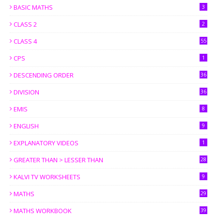
BASIC MATHS
3
CLASS 2
2
CLASS 4
55
CPS
1
DESCENDING ORDER
36
DIVISION
36
EMIS
8
ENGLISH
9
EXPLANATORY VIDEOS
1
GREATER THAN > LESSER THAN
28
KALVI TV WORKSHEETS
9
MATHS
29
MATHS WORKBOOK
39