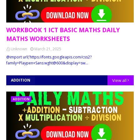
WORKBOOK 1 ICT BASIC MATHS DAILY
MATHS WORKSHEETS
Unknown
March 21, 2025
@import url('https://fonts.googleapis.com/css2?
family=Playpen+Sans:wght@600&display=sw…
ADDITION
View all
ADDITION