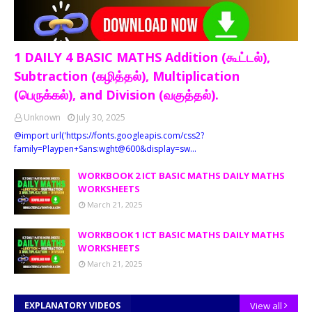
1 DAILY 4 BASIC MATHS Addition (கூட்டல்),
Subtraction (கழித்தல்), Multiplication
(பெருக்கல்), and Division (வகுத்தல்).
Unknown
July 30, 2025
@import url('https://fonts.googleapis.com/css2?
family=Playpen+Sans:wght@600&display=sw…
WORKBOOK 2 ICT BASIC MATHS DAILY MATHS
WORKSHEETS
March 21, 2025
WORKBOOK 1 ICT BASIC MATHS DAILY MATHS
WORKSHEETS
March 21, 2025
EXPLANATORY VIDEOS
View all