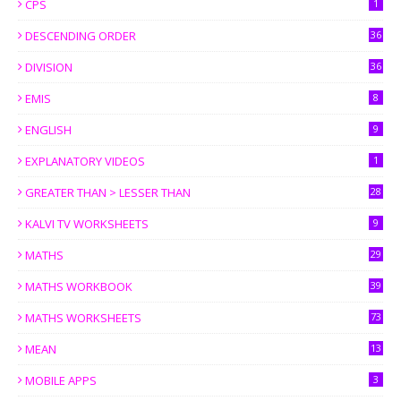
CPS
1
DESCENDING ORDER
36
DIVISION
36
EMIS
8
ENGLISH
9
EXPLANATORY VIDEOS
1
GREATER THAN > LESSER THAN
28
KALVI TV WORKSHEETS
9
MATHS
29
MATHS WORKBOOK
39
MATHS WORKSHEETS
73
MEAN
13
MOBILE APPS
3