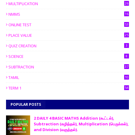
MULTIPLICATION
26
NMMS
16
ONLINE TEST
53
PLACE VALUE
25
QUIZ CREATION
3
SCIENCE
8
SUBTRACTION
37
TAMIL
10
TERM 1
54
POPULAR POSTS
2 DAILY 4 BASIC MATHS Addition (கூட்டல்),
Subtraction (கழித்தல்), Multiplication (பெருக்கல்),
and Division (வகுத்தல்).