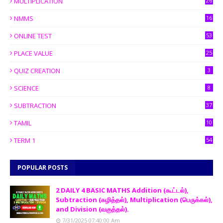
MULTIPLICATION
26
NMMS
16
ONLINE TEST
53
PLACE VALUE
25
QUIZ CREATION
3
SCIENCE
8
SUBTRACTION
37
TAMIL
10
TERM 1
54
POPULAR POSTS
2 DAILY 4 BASIC MATHS Addition (கூட்டல்),
Subtraction (கழித்தல்), Multiplication (பெருக்கல்),
and Division (வகுத்தல்).
7/31/2025 07:40:00 Am