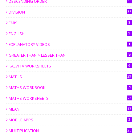
DESCENDING ORDER
36
DIVISION
36
EMIS
8
ENGLISH
9
EXPLANATORY VIDEOS
1
GREATER THAN > LESSER THAN
28
KALVI TV WORKSHEETS
9
MATHS
29
MATHS WORKBOOK
39
MATHS WORKSHEETS
73
MEAN
13
MOBILE APPS
3
MULTIPLICATION
26