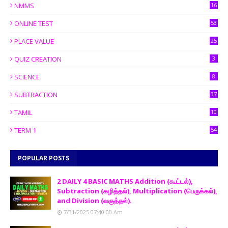
NMMS
16
ONLINE TEST
53
PLACE VALUE
25
QUIZ CREATION
3
SCIENCE
8
SUBTRACTION
37
TAMIL
10
TERM 1
54
POPULAR POSTS
2 DAILY 4 BASIC MATHS Addition (கூட்டல்),
Subtraction (கழித்தல்), Multiplication (பெருக்கல்),
and Division (வகுத்தல்).
7/31/2025 07:40:00 Am