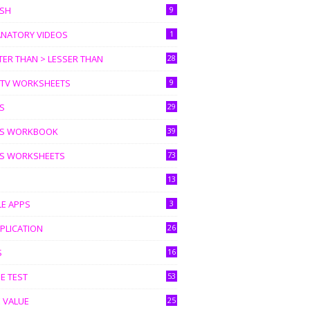
ISH
9
ANATORY VIDEOS
1
ER THAN > LESSER THAN
28
I TV WORKSHEETS
9
S
29
S WORKBOOK
39
S WORKSHEETS
73
13
LE APPS
3
PLICATION
26
S
16
E TEST
53
 VALUE
25