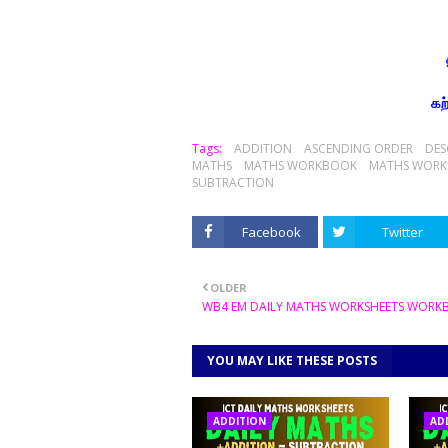
கற்றல் கற்ப
Tags:
ADDITION
ASCENDING ORDER
DES
MATHS
MATHS WORKBOOK
MATHS WORK
SUBTRACTION
Facebook
Twitter
OLDER
WB4 EM DAILY MATHS WORKSHEETS WOR
YOU MAY LIKE THESE POSTS
ADDITION
AD