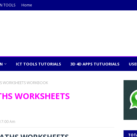
ON TOOLS
Home
ON
ICT TOOLS TUTORIALS
3D 4D APPS TUTUORIALS
USE
HS WORKSHEETS WORKBOOK
THS WORKSHEETS
:17:00 Am
ATHS WORKSHEETS
TOT