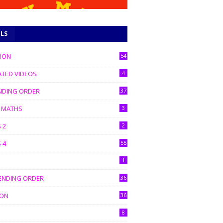
ELS
் வாட்ஸப் குழுக்களில் இணைக்கவும்
TION
54
ATED VIDEOS
4
NDING ORDER
37
C MATHS
3
 2
2
 4
55
1
ENDING ORDER
36
ION
36
8