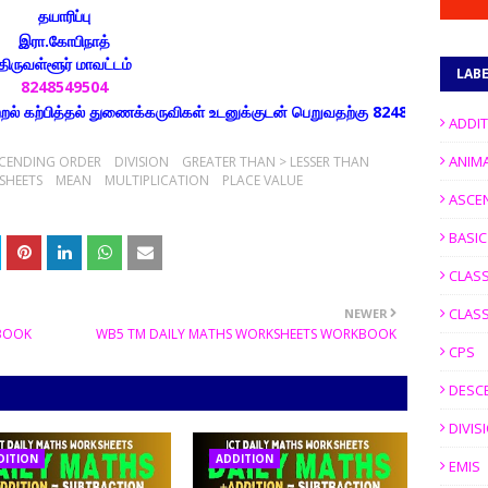
தயாரிப்பு
இரா.கோபிநாத்
திருவள்ளூர் மாவட்டம்
LAB
8248549504
ித்தல் துணைக்கருவிகள் உடனுக்குடன் பெறுவதற்கு 8248549504 எண்ணை உங்கள
ADDI
ANIM
CENDING ORDER
DIVISION
GREATER THAN > LESSER THAN
SHEETS
MEAN
MULTIPLICATION
PLACE VALUE
ASCE
BASI
CLASS
CLASS
NEWER
KBOOK
WB5 TM DAILY MATHS WORKSHEETS WORKBOOK
CPS
DESC
DIVIS
DITION
ADDITION
EMIS