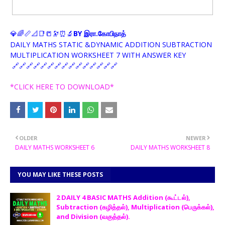
💎🌈📏📐📑📒🔭⏰🔬
BY
.
இரா
கோபிநாத்
DAILY MATHS STATIC &DYNAMIC ADDITION SUBTRACTION
MULTIPLICATION WORKSHEET 7 WITH ANSWER KEY
🔗🔗🔗🔗🔗🔗🔗🔗🔗🔗🔗🔗🔗🔗🔗
*CLICK HERE TO DOWNLOAD*
OLDER
NEWER
DAILY MATHS WORKSHEET 6
DAILY MATHS WORKSHEET 8
YOU MAY LIKE THESE POSTS
2 DAILY 4 BASIC MATHS Addition (கூட்டல்),
Subtraction (கழித்தல்), Multiplication (பெருக்கல்),
and Division (வகுத்தல்).