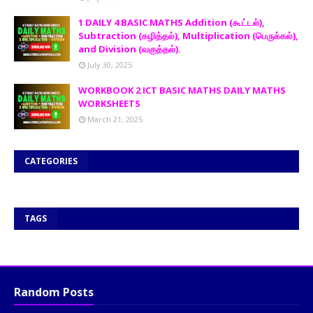
1 DAILY 4 BASIC MATHS Addition (கூட்டல்),
Subtraction (கழித்தல்), Multiplication (பெருக்கல்),
and Division (வகுத்தல்).
July 30, 2025
WORKBOOK 2 ICT BASIC MATHS DAILY MATHS
WORKSHEETS
March 21, 2025
CATEGORIES
TAGS
Random Posts