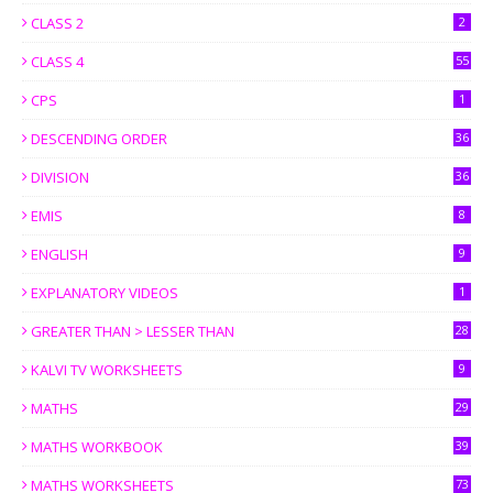
CLASS 2
2
CLASS 4
55
CPS
1
DESCENDING ORDER
36
DIVISION
36
EMIS
8
ENGLISH
9
EXPLANATORY VIDEOS
1
GREATER THAN > LESSER THAN
28
KALVI TV WORKSHEETS
9
MATHS
29
MATHS WORKBOOK
39
MATHS WORKSHEETS
73