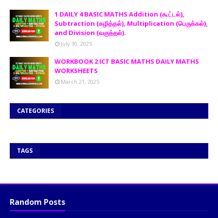
1 DAILY 4 BASIC MATHS Addition (கூட்டல்),
Subtraction (கழித்தல்), Multiplication (பெருக்கல்),
and Division (வகுத்தல்).
July 30, 2025
WORKBOOK 2 ICT BASIC MATHS DAILY MATHS
WORKSHEETS
March 21, 2025
CATEGORIES
TAGS
Random Posts