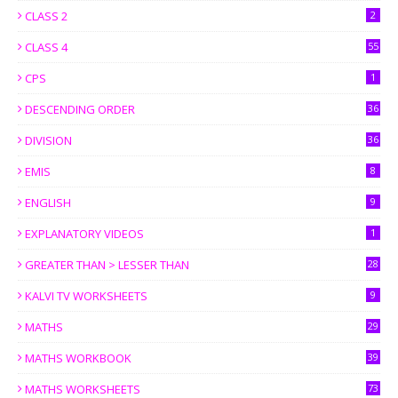
CLASS 2
2
CLASS 4
55
CPS
1
DESCENDING ORDER
36
DIVISION
36
EMIS
8
ENGLISH
9
EXPLANATORY VIDEOS
1
GREATER THAN > LESSER THAN
28
KALVI TV WORKSHEETS
9
MATHS
29
MATHS WORKBOOK
39
MATHS WORKSHEETS
73