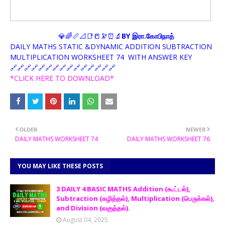
💎🌈📏📐📑📒🔭⏰🔬
BY இரா.கோபிநாத்
DAILY MATHS STATIC &DYNAMIC ADDITION SUBTRACTION
MULTIPLICATION WORKSHEET 74 WITH ANSWER KEY
🔗🔗🔗🔗🔗🔗🔗🔗🔗🔗🔗🔗🔗🔗🔗
*CLICK HERE TO DOWNLOAD*
OLDER
NEWER
DAILY MATHS WORKSHEET 74
DAILY MATHS WORKSHEET 76
YOU MAY LIKE THESE POSTS
3 DAILY 4 BASIC MATHS Addition (கூட்டல்),
Subtraction (கழித்தல்), Multiplication (பெருக்கல்),
and Division (வகுத்தல்).
August 04, 2025