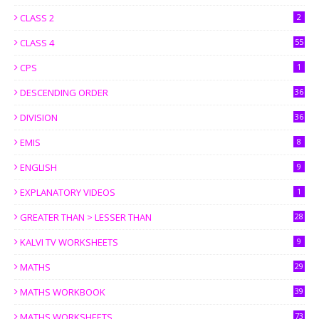
CLASS 2
2
CLASS 4
55
CPS
1
DESCENDING ORDER
36
DIVISION
36
EMIS
8
ENGLISH
9
EXPLANATORY VIDEOS
1
GREATER THAN > LESSER THAN
28
KALVI TV WORKSHEETS
9
MATHS
29
MATHS WORKBOOK
39
MATHS WORKSHEETS
73