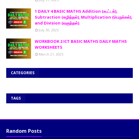
1 DAILY 4 BASIC MATHS Addition (கூட்டல்),
Subtraction (கழித்தல்), Multiplication (பெருக்கல்),
and Division (வகுத்தல்).
July 30, 2025
WORKBOOK 2 ICT BASIC MATHS DAILY MATHS
WORKSHEETS
March 21, 2025
CATEGORIES
TAGS
Random Posts