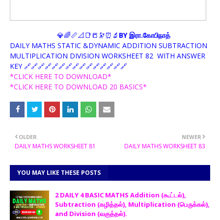
💎🌈📏📐📑📒🔭⏰🔬
BY இரா.கோபிநாத்
DAILY MATHS STATIC &DYNAMIC ADDITION SUBTRACTION
MULTIPLICATION DIVISION WORKSHEET 82 WITH ANSWER
KEY 🔗🔗🔗🔗🔗🔗🔗🔗🔗🔗🔗🔗🔗🔗🔗
*CLICK HERE TO DOWNLOAD*
*CLICK HERE TO DOWNLOAD 20 BASICS*
OLDER
NEWER
DAILY MATHS WORKSHEET 81
DAILY MATHS WORKSHEET 83
YOU MAY LIKE THESE POSTS
2 DAILY 4 BASIC MATHS Addition (கூட்டல்),
Subtraction (கழித்தல்), Multiplication (பெருக்கல்),
and Division (வகுத்தல்).