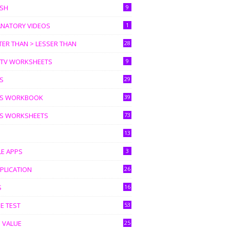
ISH
9
ANATORY VIDEOS
1
ER THAN > LESSER THAN
28
I TV WORKSHEETS
9
S
29
S WORKBOOK
39
S WORKSHEETS
73
13
LE APPS
3
PLICATION
26
S
16
E TEST
53
 VALUE
25