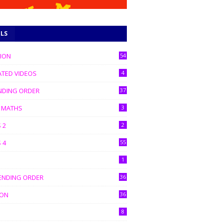
ELS
TION
54
ATED VIDEOS
4
NDING ORDER
37
C MATHS
3
 2
2
 4
55
1
ENDING ORDER
36
ION
36
8