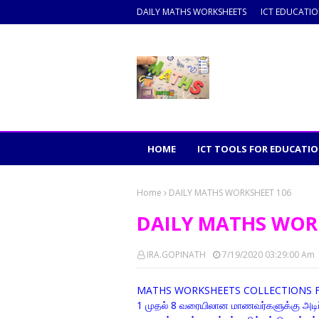
DAILY MATHS WORKSHEETS
ICT EDUCATI
HOME
ICT TOOLS FOR EDUCATI
Home
DAILY MATHS WORKSHEET 106
DAILY MATHS WOR
IRA.GOPINATH
7/19/2020 03:29:00 Am
MATHS WORKSHEETS COLLECTIONS F
1 முதல் 8 வரையிலான மாணவர்களுக்கு அடிப