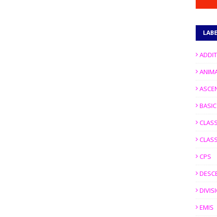
LAB
ADDI
ANIM
ASCE
BASI
CLASS
CLASS
CPS
DESC
DIVIS
EMIS