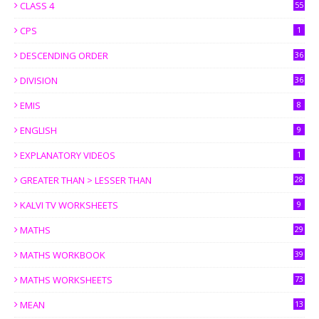
CLASS 4
55
CPS
1
DESCENDING ORDER
36
DIVISION
36
EMIS
8
ENGLISH
9
EXPLANATORY VIDEOS
1
GREATER THAN > LESSER THAN
28
KALVI TV WORKSHEETS
9
MATHS
29
MATHS WORKBOOK
39
MATHS WORKSHEETS
73
MEAN
13