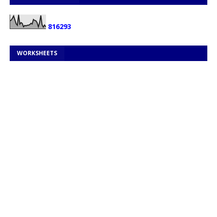
8
1
6
2
9
3
WORKSHEETS