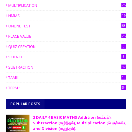
MULTIPLICATION
26
NMMS
16
ONLINE TEST
53
PLACE VALUE
25
QUIZ CREATION
3
SCIENCE
8
SUBTRACTION
37
TAMIL
10
TERM 1
54
POPULAR POSTS
2 DAILY 4 BASIC MATHS Addition (கூட்டல்),
Subtraction (கழித்தல்), Multiplication (பெருக்கல்),
and Division (வகுத்தல்).