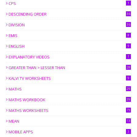
CPS
1
DESCENDING ORDER
36
DIVISION
36
EMIS
8
ENGLISH
9
EXPLANATORY VIDEOS
1
GREATER THAN > LESSER THAN
28
KALVI TV WORKSHEETS
9
MATHS
29
MATHS WORKBOOK
39
MATHS WORKSHEETS
73
MEAN
13
MOBILE APPS
3