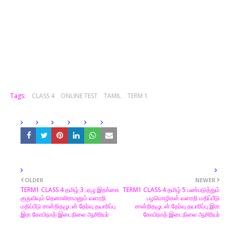
Tags:
CLASS 4
ONLINE TEST
TAMIL
TERM 1
OLDER
NEWER
TERM1 CLASS 4 தமிழ் 3 .ஏழு இறக்கை
TERM1 CLASS 4 தமிழ் 5 பண்படுத்தும்
குருவியும் தெனாலிராமனும் வளரறி
பழமொழிகள் வளரறி மதிப்பீடு
மதிப்பீடு சான்றிதழுடன் தேர்வு தயாரிப்பு
சான்றிதழுடன் தேர்வு தயாரிப்பு இரா
இரா கோபிநாத் இடைநிலை ஆசிரியர்
கோபிநாத் இடைநிலை ஆசிரியர்