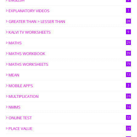
ENGLISH
EXPLANATORY VIDEOS
1
GREATER THAN > LESSER THAN
28
KALVI TV WORKSHEETS
9
MATHS
29
MATHS WORKBOOK
39
MATHS WORKSHEETS
73
MEAN
13
MOBILE APPS
3
MULTIPLICATION
26
NMMS
16
ONLINE TEST
53
PLACE VALUE
25