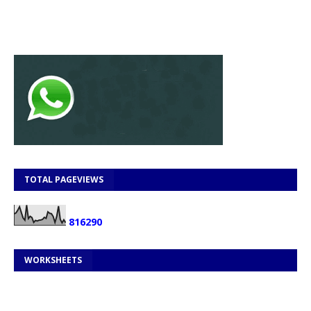
TOTAL PAGEVIEWS
8
1
6
2
9
0
WORKSHEETS