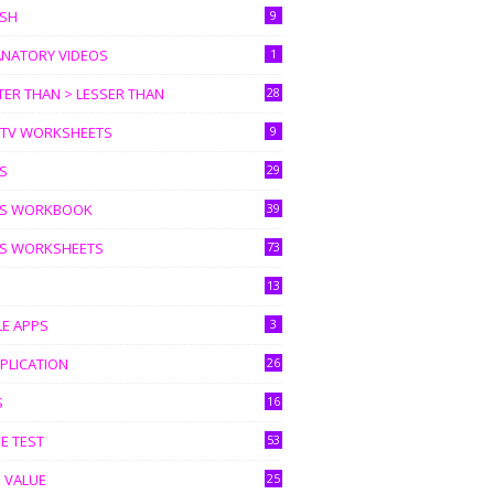
ISH
9
ANATORY VIDEOS
1
ER THAN > LESSER THAN
28
I TV WORKSHEETS
9
S
29
S WORKBOOK
39
S WORKSHEETS
73
13
LE APPS
3
PLICATION
26
S
16
E TEST
53
 VALUE
25