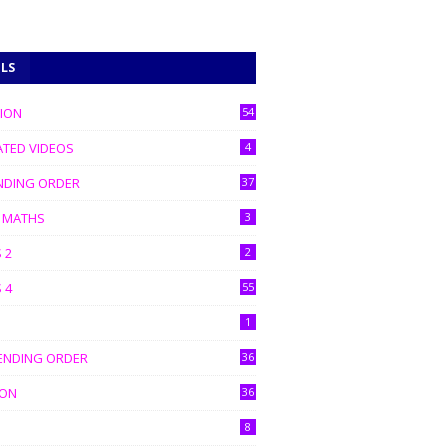
ELS
கவும்
TION
54
ATED VIDEOS
4
NDING ORDER
37
C MATHS
3
 2
2
 4
55
1
ENDING ORDER
36
ION
36
8