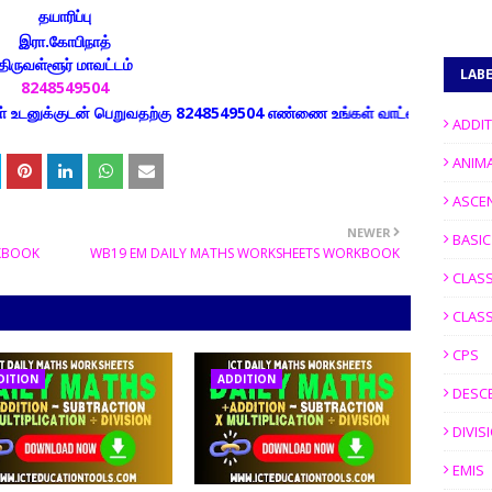
தயாரிப்பு
இரா.கோபிநாத்
திருவள்ளூர் மாவட்டம்
LAB
8248549504
குடன் பெறுவதற்கு 8248549504 எண்ணை உங்கள் வாட்ஸப் குழுக்களில் இணைக்
ADDI
ANIM
ASCE
NEWER
BASI
KBOOK
WB19 EM DAILY MATHS WORKSHEETS WORKBOOK
CLASS
CLASS
CPS
DITION
ADDITION
DESC
DIVIS
EMIS