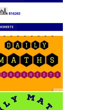
8
1
6
2
6
3
KSHEETS