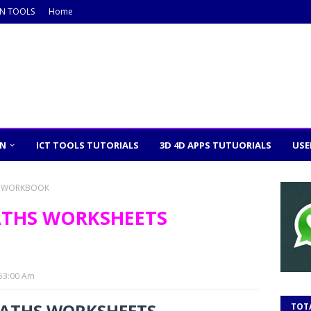
ON TOOLS
Home
ON
ICT TOOLS TUTORIALS
3D 4D APPS TUTUORIALS
USE
S WORKBOOK
ATHS WORKSHEETS
:53:00 Am
ATHS WORKSHEETS
TOT