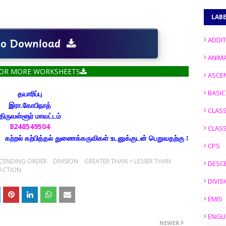
LAB
ADDI
 to Download
ANIM
FOR MORE WORKSHEETS
ASCE
BASI
தயாரிப்பு
இரா.கோபிநாத்
CLASS
திருவள்ளூர் மாவட்டம்
8248549504
CLASS
ற்பித்தல் துணைக்கருவிகள் உடனுக்குடன் பெறுவதற்கு 8248549504 எண்ணை உங
CPS
CENDING ORDER
DIVISION
GREATER THAN > LESSER THAN
DESC
ACTION
DIVIS
EMIS
ENGL
NEWER