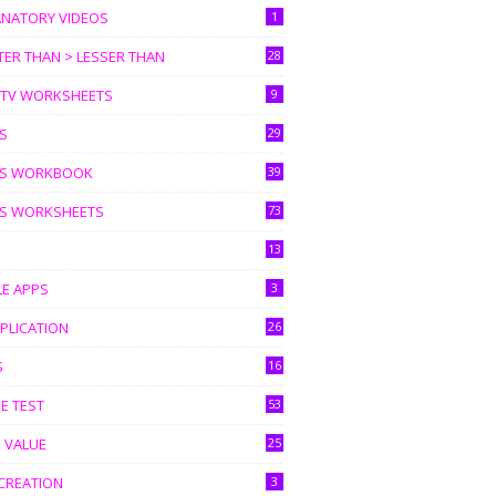
ANATORY VIDEOS
1
ER THAN > LESSER THAN
28
I TV WORKSHEETS
9
S
29
S WORKBOOK
39
S WORKSHEETS
73
13
LE APPS
3
PLICATION
26
S
16
E TEST
53
 VALUE
25
CREATION
3