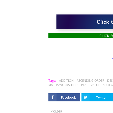
Click
CLICK 
கற்றல் க
Tags:
ADDITION
ASCENDING ORDER
DES
MATHS WORKSHEETS
PLACE VALUE
SUBTR
Facebook
Twitter
OLDER