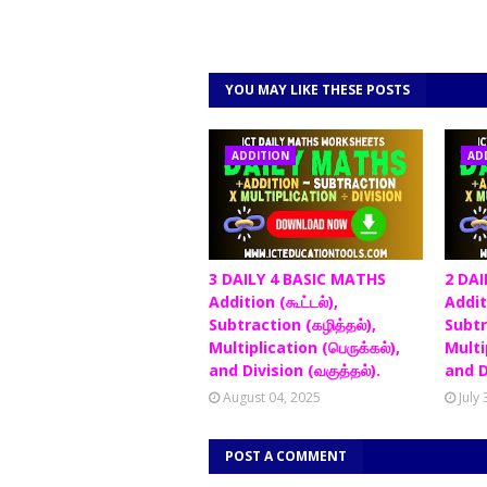
YOU MAY LIKE THESE POSTS
ADDITION
AD
3 DAILY 4 BASIC MATHS
2 DAI
Addition (கூட்டல்),
Additi
Subtraction (கழித்தல்),
Subtr
Multiplication (பெருக்கல்),
Multip
and Division (வகுத்தல்).
and D
August 04, 2025
July
POST A COMMENT