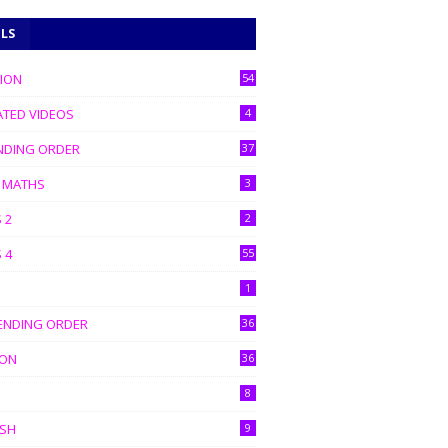
ELS
TION
54
ATED VIDEOS
4
NDING ORDER
37
C MATHS
3
 2
2
 4
55
்கள் வாட்ஸப் குழுக்களில் இணைக்கவும்
1
ENDING ORDER
36
ION
36
8
ISH
9