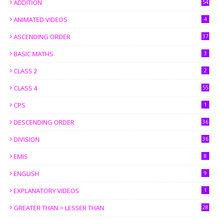
ADDITION
54
ANIMATED VIDEOS
4
ASCENDING ORDER
37
BASIC MATHS
3
CLASS 2
2
CLASS 4
55
CPS
1
DESCENDING ORDER
36
DIVISION
36
EMIS
8
ENGLISH
9
EXPLANATORY VIDEOS
1
GREATER THAN > LESSER THAN
28