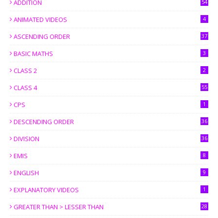
ADDITION
54
ANIMATED VIDEOS
4
ASCENDING ORDER
37
BASIC MATHS
3
CLASS 2
2
CLASS 4
55
CPS
1
DESCENDING ORDER
36
DIVISION
36
EMIS
8
ENGLISH
9
EXPLANATORY VIDEOS
1
GREATER THAN > LESSER THAN
28