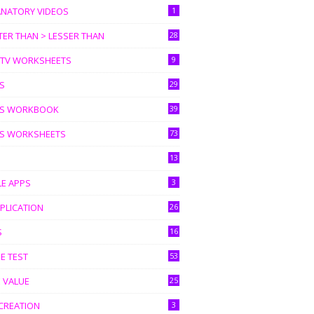
ANATORY VIDEOS
1
ER THAN > LESSER THAN
28
I TV WORKSHEETS
9
S
29
S WORKBOOK
39
S WORKSHEETS
73
13
LE APPS
3
PLICATION
26
S
16
E TEST
53
 VALUE
25
CREATION
3