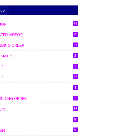
ELS
TION
54
ATED VIDEOS
4
NDING ORDER
37
C MATHS
3
 2
2
 4
55
1
ENDING ORDER
36
ION
36
8
ISH
9