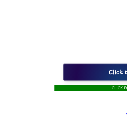
Click
CLICK 