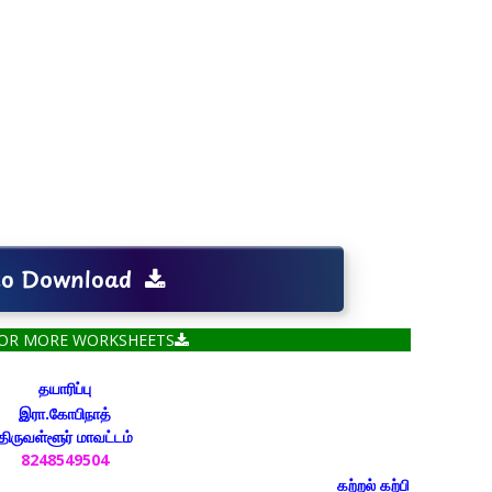
 to Download
FOR MORE WORKSHEETS
தயாரிப்பு
இரா.கோபிநாத்
திருவள்ளூர் மாவட்டம்
8248549504
கற்றல் கற்பித்தல் துணைக்கருவிக