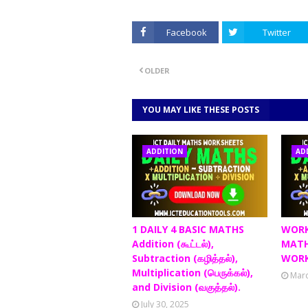
Facebook
Twitter
OLDER
YOU MAY LIKE THESE POSTS
ADDITION
AD
1 DAILY 4 BASIC MATHS
WORK
Addition (கூட்டல்),
MATH
Subtraction (கழித்தல்),
WORK
Multiplication (பெருக்கல்),
Marc
and Division (வகுத்தல்).
July 30, 2025