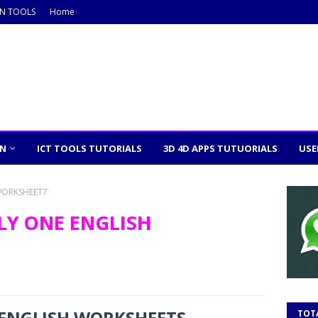
ON TOOLS
Home
ON
ICT TOOLS TUTORIALS
3D 4D APPS TUTUORIALS
USE
WORKSHEET7
Y ONE ENGLISH
 ENGLISH WORKSHEETS
TOT