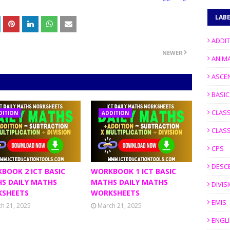
LAB
ADDI
NEWER
ANIM
ASCE
BASI
CLASS
DITION
ADDITION
CLASS
CPS
DESC
BOOK 2 ICT BASIC
WORKBOOK 1 ICT BASIC
S DAILY MATHS
MATHS DAILY MATHS
DIVIS
SHEETS
WORKSHEETS
EMIS
h 21, 2025
March 21, 2025
ENGL