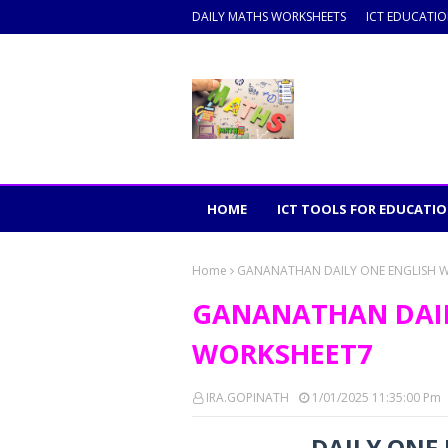
DAILY MATHS WORKSHEETS
ICT EDUCATI
HOME
ICT TOOLS FOR EDUCATI
Home
GANANATHAN DAILY ONE ENGLISH 
GANANATHAN DAIL
WORKSHEET7
IRA.GOPINATH
1/01/2025 11:35:00 Pm
DAILY ONE