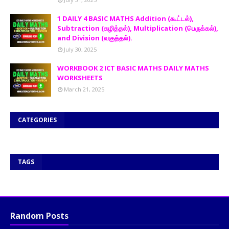
1 DAILY 4 BASIC MATHS Addition (கூட்டல்),
Subtraction (கழித்தல்), Multiplication (பெருக்கல்),
and Division (வகுத்தல்).
July 30, 2025
WORKBOOK 2 ICT BASIC MATHS DAILY MATHS
WORKSHEETS
March 21, 2025
CATEGORIES
TAGS
Random Posts