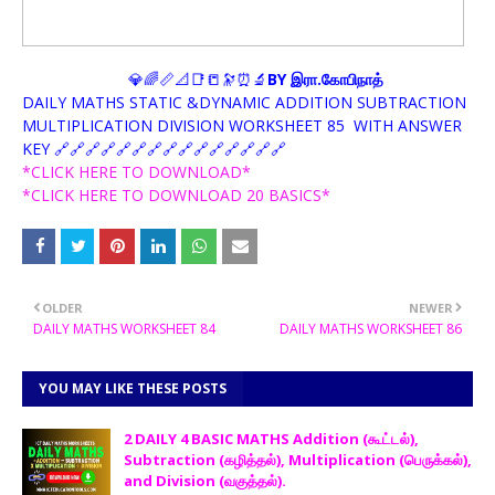
💎🌈📏📐📑📒🔭⏰🔬
BY இரா.கோபிநாத்
DAILY MATHS STATIC &DYNAMIC ADDITION SUBTRACTION
MULTIPLICATION DIVISION WORKSHEET 85 WITH ANSWER
KEY 🔗🔗🔗🔗🔗🔗🔗🔗🔗🔗🔗🔗🔗🔗🔗
*CLICK HERE TO DOWNLOAD*
*CLICK HERE TO DOWNLOAD 20 BASICS*
OLDER
NEWER
DAILY MATHS WORKSHEET 84
DAILY MATHS WORKSHEET 86
YOU MAY LIKE THESE POSTS
2 DAILY 4 BASIC MATHS Addition (கூட்டல்),
Subtraction (கழித்தல்), Multiplication (பெருக்கல்),
and Division (வகுத்தல்).