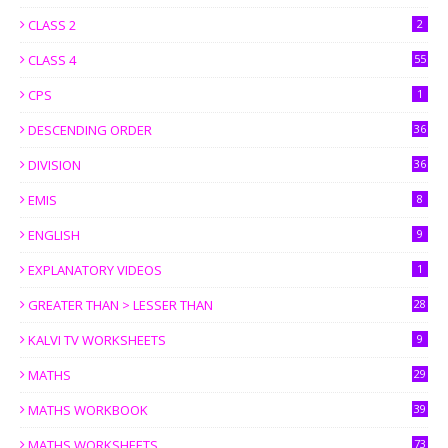
CLASS 2
2
CLASS 4
55
CPS
1
DESCENDING ORDER
36
DIVISION
36
EMIS
8
ENGLISH
9
EXPLANATORY VIDEOS
1
GREATER THAN > LESSER THAN
28
KALVI TV WORKSHEETS
9
MATHS
29
MATHS WORKBOOK
39
MATHS WORKSHEETS
73